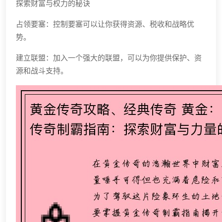
探索财富与权力的秘诀
占领要塞：控制要塞可以让你获得资源、税收和战略优
势。
建立联盟：加入一个强大的联盟，可以为你提供保护、资
源和战斗支持。