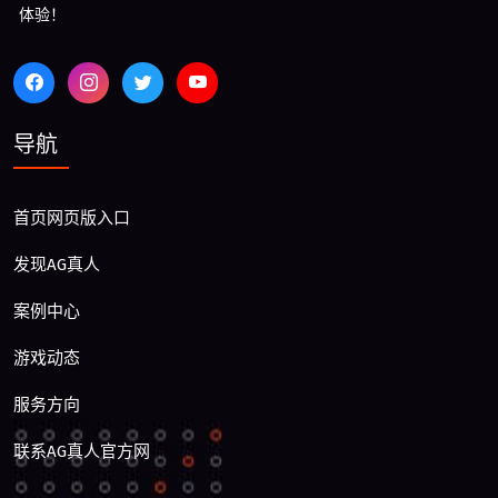
体验！
导航
首页网页版入口
发现AG真人
案例中心
游戏动态
服务方向
联系AG真人官方网