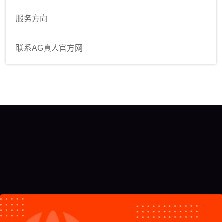
服务方向
联系AG真人官方网