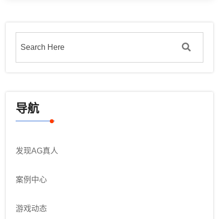
导航
发现AG真人
案例中心
游戏动态