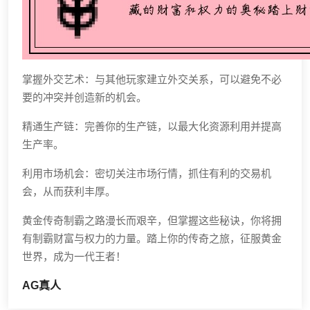
掌握外交艺术：与其他玩家建立外交关系，可以避免不必
要的冲突并创造新的机会。
精通生产链：完善你的生产链，以最大化资源利用并提高
生产率。
利用市场机会：密切关注市场行情，抓住有利的交易机
会，从而获利丰厚。
黄金传奇制霸之路漫长而艰辛，但掌握这些秘诀，你将拥
有制霸财富与权力的力量。踏上你的传奇之旅，征服黄金
世界，成为一代王者！
AG真人