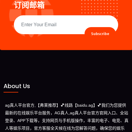
订阅邮箱
Subscribe
About Us
ag真人平台官方,【弗莱推荐】💕线路【baidu.ag】💕我们为您提供
最新的在线娱乐平台服务，AG真人,ag真人平台官方官网入口、全站
登录、APP下载等，支持网页与手机版操作，丰富的电子、电竞、真
人等娱乐项目，官方客服全天候在线为您解答问题，确保您的娱乐