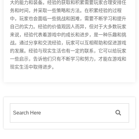
大的能力和装备。经验的获取和积累需要玩家合理安排任
务和时间，并采取一些策略和方法。在积累经验的过程
中，玩家也会面临一些挑战和困难，需要不断学习和提升
自己的实力。经验的价值观因人而异，但对于大多数玩家
来说，经验代表着游戏中的成长和进步，是一种乐趣和挑
战。通过分享和交流经验，玩家可以互相帮助和促进游戏
的发展。经验与现实生活也有一定的联系，它可以给玩家
一些启示，告诉他们只有不断学习和努力，才能在游戏和
现实生活中取得进步。