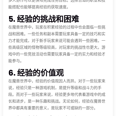
多人协作可以更快地完成任务目标。选择合适的职业和技
能搭配也能够提高经验的获取速度。
5. 经验的挑战和困难
在魔兽世界中，玩家在积累经验的过程中也会面临一些挑
战和困难。一些任务和副本需要玩家具备一定的技巧和实
力才能完成，对于新手玩家来说可能会遇到一些困难。一
些高级区域的怪物等级较高，对玩家的挑战性也更大。游
戏中的一些竞技活动也需要玩家具备一定的实力和经验才
能参与。
6. 经验的价值观
在魔兽世界中，经验的价值观因人而异。对于一些玩家来
说，经验只是一种游戏机制，是提升等级和战斗力的手
段。而对于一些玩家来说，经验更多地代表着游戏中的成
长和进步，是一种乐趣和挑战。无论如何，经验在魔兽世
界中都具有重要的意义，是玩家不可或缺的一部分。