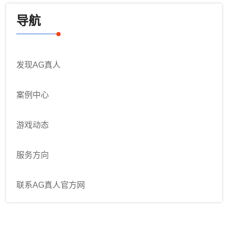
导航
发现AG真人
案例中心
游戏动态
服务方向
联系AG真人官方网