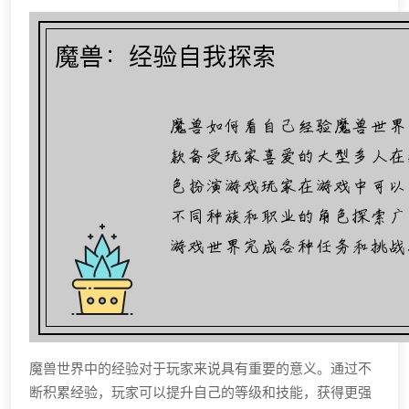
魔兽世界中的经验对于玩家来说具有重要的意义。通过不
断积累经验，玩家可以提升自己的等级和技能，获得更强